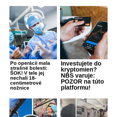
Investujete do
Po operácii mala
strašné bolesti:
kryptomien?
ŠOK! V tele jej
NBS varuje:
nechali 18-
POZOR na túto
centimetrové
platformu!
nožnice