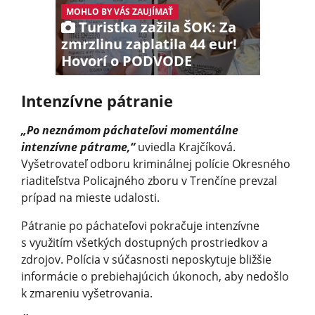
MOHLO BY VÁS ZAUJÍMAŤ
Turistka zažila ŠOK: Za
zmrzlinu zaplatila 44 eur!
Hovorí o PODVODE
Intenzívne pátranie
„Po neznámom páchateľovi momentálne
intenzívne pátrame,“
uviedla Krajčíková.
Vyšetrovateľ odboru kriminálnej polície Okresného
riaditeľstva Policajného zboru v Trenčíne prevzal
prípad na mieste udalosti.
Pátranie po páchateľovi pokračuje intenzívne
s využitím všetkých dostupných prostriedkov a
zdrojov. Polícia v súčasnosti neposkytuje bližšie
informácie o prebiehajúcich úkonoch, aby nedošlo
k zmareniu vyšetrovania.