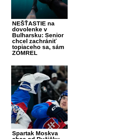
NEŠŤASTIE na
dovolenke v
Bulharsku: Senior
chcel zachrániť
topiaceho sa, sám
ZOMREL
Spartak Moskva