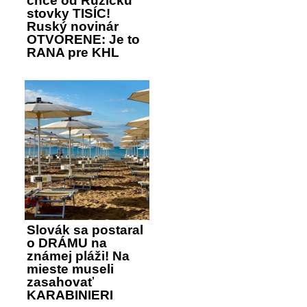
chce od Ružičku
stovky TISÍC!
Ruský novinár
OTVORENE: Je to
RANA pre KHL
Slovák sa postaral
o DRÁMU na
známej pláži! Na
mieste museli
zasahovať
KARABINIERI