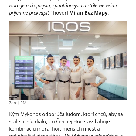
Hora je pokojnejšia, spontánnejšia a stále vie veľmi
príjemne prekvapiť,“
hovorí
Milan Bez Mapy.
Zdroj: PMI
Kým Mykonos odporúča ľuďom, ktorí chcú, aby sa
stále niečo dialo, pri Čiernej Hore vyzdvihuje
kombináciu mora, hôr, menších miest a
pokojnejšej atmosféry.
„Na Mykonose odporúčam ísť