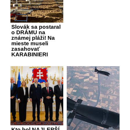
Slovák sa postaral
o DRÁMU na
známej pláži! Na
mieste museli
zasahovať
KARABINIERI
Kto bol NAJLEPŠÍ