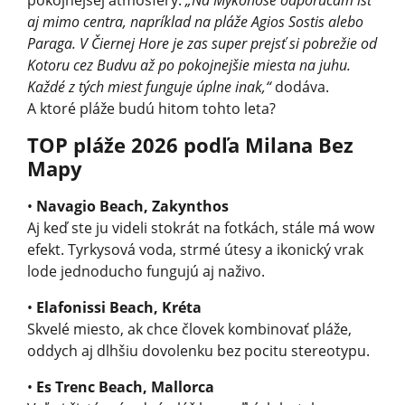
aj mimo centra, napríklad na pláže Agios Sostis alebo
Paraga. V Čiernej Hore je zas super prejsť si pobrežie od
Kotoru cez Budvu až po pokojnejšie miesta na juhu.
Každé z tých miest funguje úplne inak,“
dodáva.
A ktoré pláže budú hitom tohto leta?
TOP pláže 2026 podľa Milana Bez
Mapy
•
Navagio Beach, Zakynthos
Aj keď ste ju videli stokrát na fotkách, stále má wow
efekt. Tyrkysová voda, strmé útesy a ikonický vrak
lode jednoducho fungujú aj naživo.
•
Elafonissi Beach, Kréta
Skvelé miesto, ak chce človek kombinovať pláže,
oddych aj dlhšiu dovolenku bez pocitu stereotypu.
•
Es Trenc Beach, Mallorca