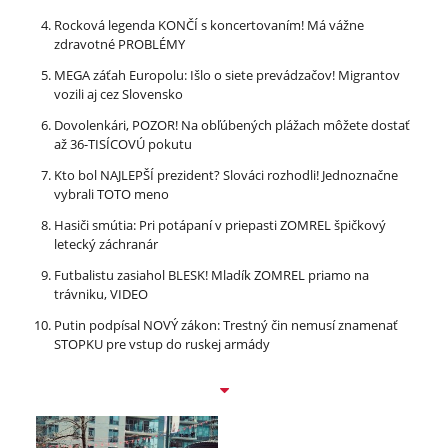
Rocková legenda KONČÍ s koncertovaním! Má vážne
zdravotné PROBLÉMY
MEGA záťah Europolu: Išlo o siete prevádzačov! Migrantov
vozili aj cez Slovensko
Dovolenkári, POZOR! Na obľúbených plážach môžete dostať
až 36-TISÍCOVÚ pokutu
Kto bol NAJLEPŠÍ prezident? Slováci rozhodli! Jednoznačne
vybrali TOTO meno
Hasiči smútia: Pri potápaní v priepasti ZOMREL špičkový
letecký záchranár
Futbalistu zasiahol BLESK! Mladík ZOMREL priamo na
trávniku, VIDEO
Putin podpísal NOVÝ zákon: Trestný čin nemusí znamenať
STOPKU pre vstup do ruskej armády