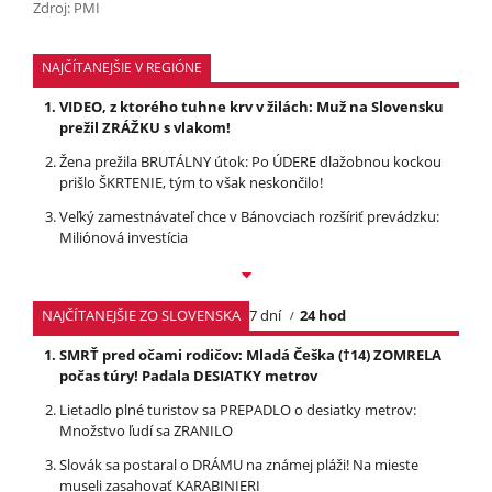
Zdroj: PMI
NAJČÍTANEJŠIE V REGIÓNE
VIDEO, z ktorého tuhne krv v žilách: Muž na Slovensku
prežil ZRÁŽKU s vlakom!
Žena prežila BRUTÁLNY útok: Po ÚDERE dlažobnou kockou
prišlo ŠKRTENIE, tým to však neskončilo!
Veľký zamestnávateľ chce v Bánovciach rozšíriť prevádzku:
Miliónová investícia
NAJČÍTANEJŠIE ZO SLOVENSKA
7 dní
24 hod
SMRŤ pred očami rodičov: Mladá Češka (†14) ZOMRELA
počas túry! Padala DESIATKY metrov
Lietadlo plné turistov sa PREPADLO o desiatky metrov:
Množstvo ľudí sa ZRANILO
Slovák sa postaral o DRÁMU na známej pláži! Na mieste
museli zasahovať KARABINIERI