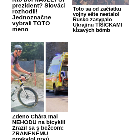
prezident? Slováci
Toto sa od začiatku
rozhodli!
vojny ešte nestalo!
Jednoznačne
Rusko zasypalo
vybrali TOTO
Ukrajinu TISÍCKAMI
meno
kĺzavých bômb
Zdeno Chára mal
NEHODU na bicykli!
Zrazil sa s bežcom:
ZRANENÉMU
poskytol prvú