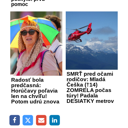
pomoc
SMRŤ pred očami
rodičov: Mladá
Radosť bola
Češka (†14)
predčasná:
ZOMRELA počas
Horúčavy poľavia
túry! Padala
len na chvíľu!
DESIATKY metrov
Potom udrú znova