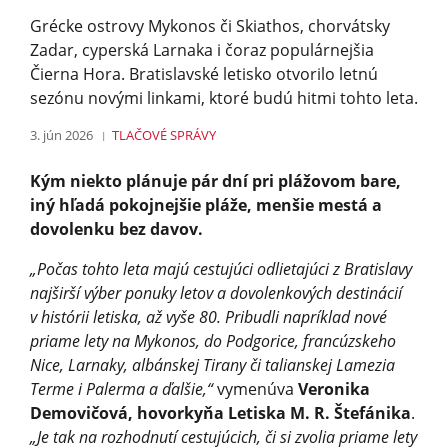
Grécke ostrovy Mykonos či Skiathos, chorvátsky
Zadar, cyperská Larnaka i čoraz populárnejšia
Čierna Hora. Bratislavské letisko otvorilo letnú
sezónu novými linkami, ktoré budú hitmi tohto leta.
3. jún 2026
TLAČOVÉ SPRÁVY
Kým niekto plánuje pár dní pri plážovom bare,
iný hľadá pokojnejšie pláže, menšie mestá a
dovolenku bez davov.
„Počas tohto leta majú cestujúci odlietajúci z Bratislavy
najširší výber ponuky letov a dovolenkových destinácií
v histórii letiska, až vyše 80. Pribudli napríklad nové
priame lety na Mykonos, do Podgorice, francúzskeho
Nice, Larnaky, albánskej Tirany či talianskej Lamezia
Terme i Palerma a ďalšie,“
vymenúva
Veronika
Demovičová, hovorkyňa Letiska M. R. Štefánika
.
„Je tak na rozhodnutí cestujúcich, či si zvolia priame lety