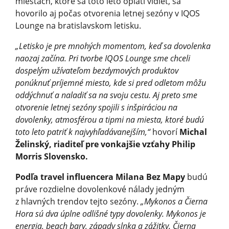
miestach, ktoré sa toto leto oplatí vidieť, sa
hovorilo aj počas otvorenia letnej sezóny v IQOS
Lounge na bratislavskom letisku.
„Letisko je pre mnohých momentom, keď sa dovolenka
naozaj začína. Pri tvorbe IQOS Lounge sme chceli
dospelým užívateľom bezdymových produktov
ponúknuť príjemné miesto, kde si pred odletom môžu
oddýchnuť a naladiť sa na svoju cestu. Aj preto sme
otvorenie letnej sezóny spojili s inšpiráciou na
dovolenky, atmosférou a tipmi na miesta, ktoré budú
toto leto patriť k najvyhľadáva­nejším,“
hovorí
Michal
Želinský, riaditeľ pre vonkajšie vzťahy Philip
Morris Slovensko.
Podľa travel influencera Milana Bez Mapy
budú
práve rozdielne dovolenkové nálady jedným
z hlavných trendov tejto sezóny.
„Mykonos a Čierna
Hora sú dva úplne odlišné typy dovolenky. Mykonos je
energia, beach bary, západy slnka a zážitky. Čierna