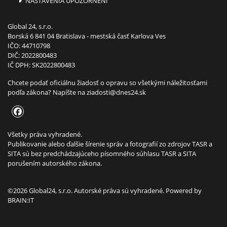
NASTAVENIA UPOZORNENÍ
Global 24, s.r.o.
Borská 6 841 04 Bratislava - mestská časť Karlova Ves
IČO: 44710798
DIČ: 2022800483
IČ DPH: SK2022800483
Chcete podať oficiálnu žiadosť o opravu so všetkými náležitosťami
podľa zákona? Napíšte na
ziadosti@dnes24.sk
Všetky práva vyhradené.
Publikovanie alebo ďalšie šírenie správ a fotografií zo zdrojov TASR a
SITA sú bez predchádzajúceho písomného súhlasu TASR a SITA
porušením autorského zákona.
©2026 Global24, s.r.o. Autorské práva sú vyhradené. Powered by
BRAIN:IT