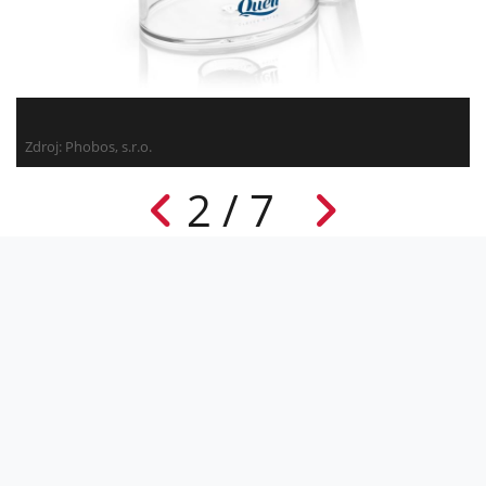
Zdroj: Phobos, s.r.o.
2 / 7