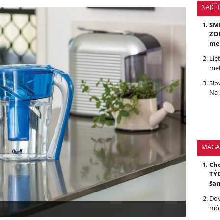
NAJČÍ
SMR
ZOM
me
Lie
met
Slo
Na 
MAGA
Chc
TÝC
ša
Dov
môž