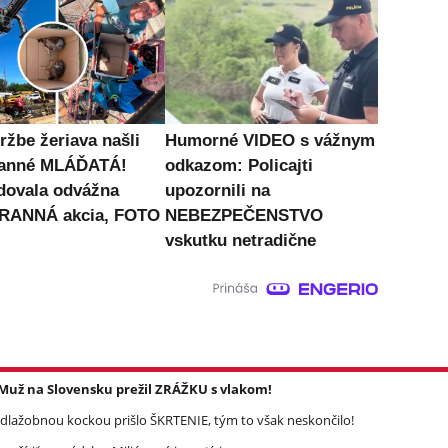
ržbe žeriava našli
Humorné VIDEO s vážnym
ranné MLÁĎATÁ!
odkazom: Policajti
dovala odvážna
upozornili na
RANNÁ akcia, FOTO
NEBEZPEČENSTVO
vskutku netradične
: Muž na Slovensku prežil ZRÁŽKU s vlakom!
dlažobnou kockou prišlo ŠKRTENIE, tým to však neskončilo!