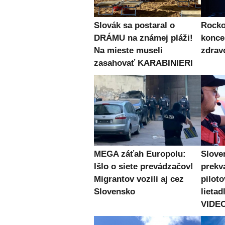
Slovák sa postaral o
Rocko
DRÁMU na známej pláži!
konce
Na mieste museli
zdra
zasahovať KARABINIERI
MEGA záťah Europolu:
Slove
Išlo o siete prevádzačov!
prekv
Migrantov vozili aj cez
pilot
Slovensko
lieta
VIDE