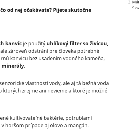
Mám
Slo
 čo od nej očakávate? Pijete skutočne
ch kanvíc
je použitý
uhlíkový filter so živicou
,
 ale zároveň odstráni pre človeka potrebné
varnú kanvicu bez usadením vodného kameňa,
é minerály
.
enzorické vlastnosti vody, ale aj tá bežná voda
o ktorých zrejme ani nevieme a ktoré je možné
lené kultivovateľné baktérie, potrubiami
o, v horšom prípade aj olovo a mangán.