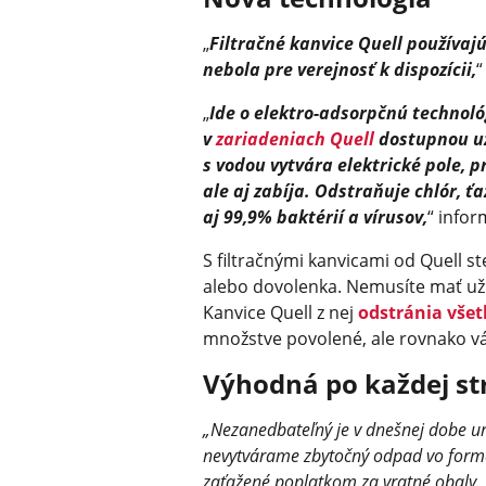
„
Filtračné kanvice Quell používaj
nebola pre verejnosť k dispozícii,
“
„
Ide o elektro-adsorpčnú technológ
v
zariadeniach Quell
dostupnou už
s vodou vytvára elektrické pole, 
ale aj zabíja. Odstraňuje chlór, ťa
aj 99,9% baktérií a vírusov,
“ infor
S filtračnými kanvicami od Quell ste
alebo dovolenka. Nemusíte mať už
Kanvice Quell z nej
odstránia všet
množstve povolené, ale rovnako vá
Výhodná po každej st
„Nezanedbateľný je v dnešnej dobe ur
nevytvárame zbytočný odpad vo forme 
zaťažené poplatkom za vratné obaly.