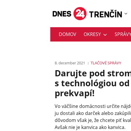
DOMOV
OKRESY
SPRÁV
8. december 2021
TLAČOVÉ SPRÁVY
Darujte pod strom
s technológiou o
prekvapí!
Vo väčšine domácnosti určite nájd
ju dostali ako darček alebo zakúpil
dôvodom však je, že chcete piť kva
Avšak nie je kanvica ako kanvica.