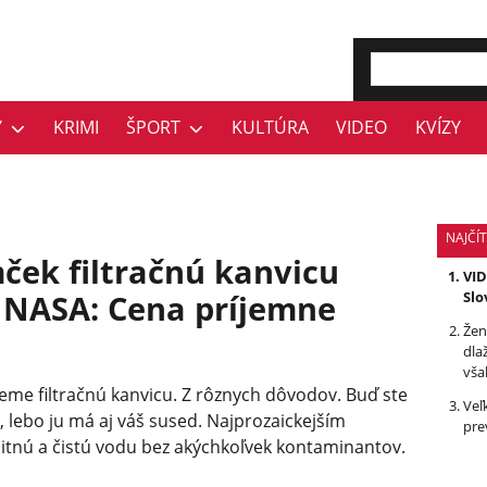
Y
KRIMI
ŠPORT
KULTÚRA
VIDEO
KVÍZY
NAJČÍT
ček filtračnú kanvicu
VID
d NASA: Cena príjemne
Slo
Žen
dla
vša
eme filtračnú kanvicu. Z rôznych dôvodov. Buď ste
Veľ
i, lebo ju má aj váš sused. Najprozaickejším
pre
litnú a čistú vodu bez akýchkoľvek kontaminantov.