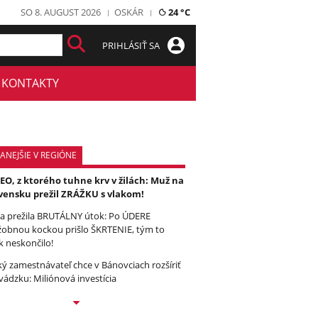
SO 8. AUGUST 2026
OSKÁR
24 °C
PRIHLÁSIŤ SA
KONTAKTY
ANEJŠIE V REGIÓNE
EO, z ktorého tuhne krv v žilách: Muž na
vensku prežil ZRÁŽKU s vlakom!
a prežila BRUTÁLNY útok: Po ÚDERE
žobnou kockou prišlo ŠKRTENIE, tým to
k neskončilo!
ký zamestnávateľ chce v Bánovciach rozšíriť
vádzku: Miliónová investícia