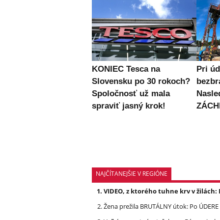
KONIEC Tesca na
Pri úd
Slovensku po 30 rokoch?
bezb
Spoločnosť už mala
Nasle
spraviť jasný krok!
ZÁCH
NAJČÍTANEJŠIE V REGIÓNE
VIDEO, z ktorého tuhne krv v žilách
Žena prežila BRUTÁLNY útok: Po ÚDERE 