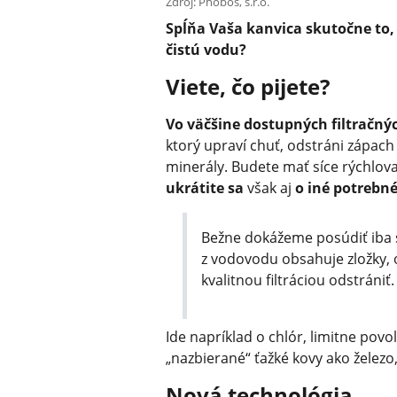
Zdroj: Phobos, s.r.o.
Spĺňa Vaša kanvica skutočne to,
čistú vodu?
Viete, čo pijete?
Vo väčšine dostupných filtračný
ktorý upraví chuť, odstráni zápach
minerály. Budete mať síce rýchlo
ukrátite sa
však aj
o iné potrebn
Bežne dokážeme posúdiť iba s
z vodovodu obsahuje zložky, 
kvalitnou filtráciou odstrániť.
Ide napríklad o chlór, limitne povo
„nazbierané“ ťažké kovy ako želez
Nová technológia