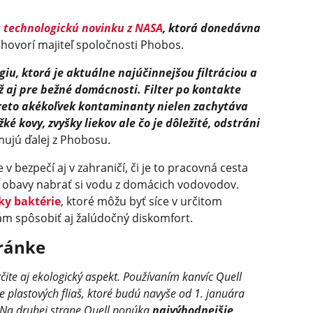
ú
technologickú novinku z NASA
, ktorá donedávna
 hovorí majiteľ spoločnosti Phobos.
iu, ktorá je aktuálne najúčinnejšou filtráciou a
 aj pre bežné domácnosti. Filter po kontakte
preto akékoľvek kontaminanty nielen zachytáva
žké kovy, zvyšky liekov ale čo je dôležité, odstráni
mujú ďalej z Phobosu.
 v bezpečí aj v zahraničí, či je to pracovná cesta
 obavy nabrať si vodu z domácich vodovodov.
ky baktérie
, ktoré môžu byť síce v určitom
m spôsobiť aj žalúdočný diskomfort.
ránke
čite aj ekologický aspekt. Používaním kanvíc Quell
plastových fliaš, ktoré budú navyše od 1. januára
 Na druhej strane Quell ponúka
najvýhodnejšie