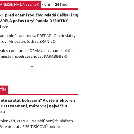
7 dní
24 hod
TANEJŠIE NA DNES24.SK
Ť pred očami rodičov: Mladá Češka (†14)
RELA počas túry! Padala DESIATKY
trov
tadlo plné turistov sa PREPADLO o desiatky
rov: Množstvo ľudí sa ZRANILO
vák sa postaral o DRÁMU na známej pláži!
mieste museli zasahovať KARABINIERI
ZÍN
ete sa stať boháčom? Ak ste niektoré z
HTO znamení, máte vraj najväčšiu
ncu
olenkári, POZOR! Na obľúbených plážach
ete dostať až 36-TISÍCOVÚ pokutu