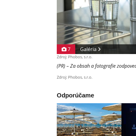
7
Galéria
Zdroj: Phobos, s.r.o.
(PR) – Za obsah a fotografie zodpove
Zdroj: Phobos, s.r.o.
Odporúčame