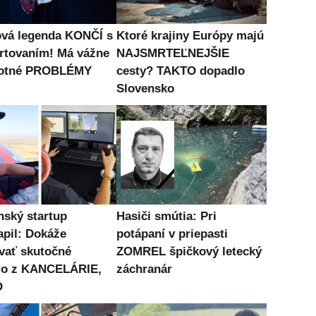
vá legenda KONČÍ s
Ktoré krajiny Európy majú
rtovaním! Má vážne
NAJSMRTEĽNEJŠIE
votné PROBLÉMY
cesty? TAKTO dopadlo
Slovensko
nský startup
Hasiči smútia: Pri
apil: Dokáže
potápaní v priepasti
ovať skutočné
ZOMREL špičkový letecký
dlo z KANCELÁRIE,
záchranár
O