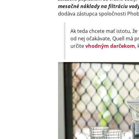
mesačné náklady na filtráciu vody
dodáva zástupca spoločnosti Phob
Ak teda chcete mať istotu, že
od nej očakávate, Quell má pr
určite
vhodným darčekom
,