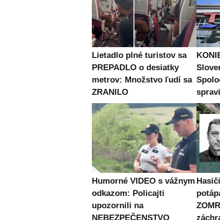
Lietadlo plné turistov sa
KONIE
PREPADLO o desiatky
Slove
metrov: Množstvo ľudí sa
Spolo
ZRANILO
spravi
Humorné VIDEO s vážnym
Hasiči
odkazom: Policajti
potápa
upozornili na
ZOMRE
NEBEZPEČENSTVO
záchr