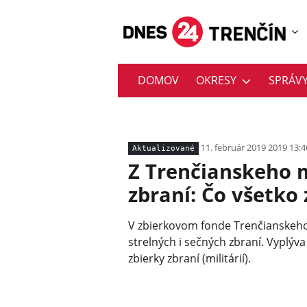
DOMOV
OKRESY
SPRÁV
11. február 2019 2019 13:4
Aktualizované
Z Trenčianskeho m
zbraní: Čo všetko
V zbierkovom fonde Trenčianskeho
strelných i sečných zbraní. Vyplýva
zbierky zbraní (militárií).