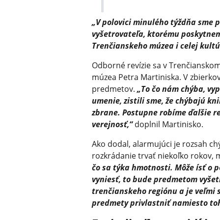
„V polovici minulého týždňa sme 
vyšetrovateľa, ktorému poskytnem
Trenčianskeho múzea i celej kultú
Odborné revízie sa v Trenčianskom
múzea Petra Martiniska. V zbierk
predmetov.
„To čo nám chýba, vypl
umenie, zistili sme, že chýbajú kni
zbrane. Postupne robíme ďalšie re
verejnosť,“
doplnil Martinisko.
Ako dodal, alarmujúci je rozsah ch
rozkrádanie trvať niekoľko rokov, 
čo sa týka hmotnosti. Môže ísť o p
vyniesť, to bude predmetom vyšet
trenčianskeho regiónu a je veľmi s
predmety privlastniť namiesto toh