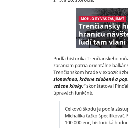
z 19. a 20. storočia.
MOHLO BY VÁS ZAUJÍMAŤ
Trenčiansky h
hranicu návšte
ľudí tam vlani 
Podľa historika Trenčianskeho mú
zbraniam patria orientálne balkáns
Trenčianskom hrade v expozícii zb
slonovinou, krásne zdobené a pop
vzácne kúsky,“
skonštatoval Pinďák
úpravách funkčné.
Celkovú škodu je podľa zást
Michalíka ťažko špecifikovať.
100.000 eur, historická hodn