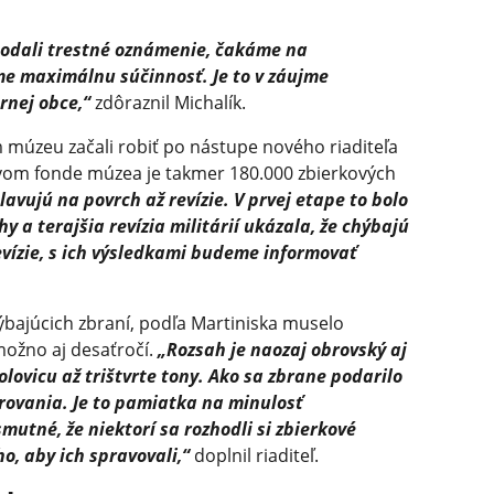
podali trestné oznámenie, čakáme na
e maximálnu súčinnosť. Je to v záujme
rnej obce,“
zdôraznil Michalík.
 múzeu začali robiť po nástupe nového riaditeľa
ovom fonde múzea je takmer 180.000 zbierkových
avujú na povrch až revízie. V prvej etape to bolo
hy a terajšia revízia militárií ukázala, že chýbajú
vízie, s ich výsledkami budeme informovať
ýbajúcich zbraní, podľa Martiniska muselo
možno aj desaťročí.
„Rozsah je naozaj obrovský aj
olovicu až trištvrte tony. Ako sa zbrane podarilo
rovania. Je to pamiatka na minulosť
mutné, že niektorí sa rozhodli si zbierkové
o, aby ich spravovali,“
doplnil riaditeľ.