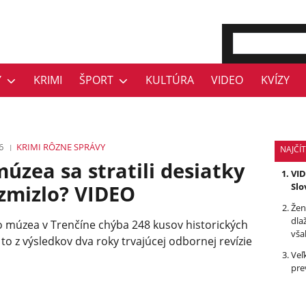
Y
KRIMI
ŠPORT
KULTÚRA
VIDEO
KVÍZY
6
KRIMI
RÔZNE
SPRÁVY
NAJČÍT
úzea sa stratili desiatky
VID
 zmizlo? VIDEO
Slo
Žen
dla
 múzea v Trenčíne chýba 248 kusov historických
vša
 to z výsledkov dva roky trvajúcej odbornej revízie
Veľ
pre