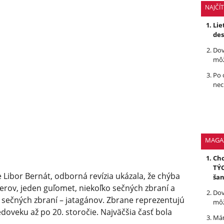
NAJČÍ
Lie
des
Dov
môž
Po 
nec
MAGA
Chc
TÝC
e Libor Bernát, odborná revízia ukázala, že chýba
ša
erov, jeden guľomet, niekoľko sečných zbraní a
Dov
 sečných zbraní – jatagánov. Zbrane reprezentujú
môž
oveku až po 20. storočie. Najväčšia časť bola
Mám