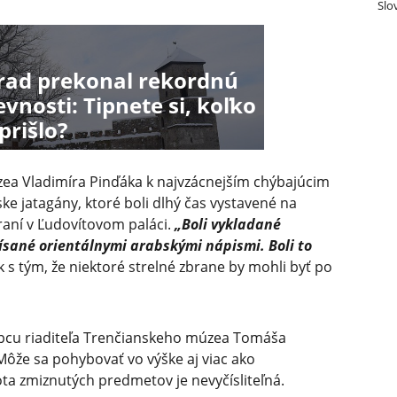
Slo
rad prekonal rekordnú
vnosti: Tipnete si, koľko
prišlo?
zea Vladimíra Pinďáka k najvzácnejším chýbajúcim
ke jatagány, ktoré boli dlhý čas vystavené na
raní v Ľudovítovom paláci.
„Boli vykladané
ísané orientálnymi arabskými nápismi. Boli to
 s tým, že niektoré strelné zbrane by mohli byť po
upcu riaditeľa Trenčianskeho múzea Tomáša
 Môže sa pohybovať vo výške aj viac ako
ota zmiznutých predmetov je nevyčísliteľná.