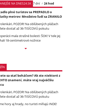
7 dní
24 hod
TANEJŠIE NA DNES24.SK
tadlo plné turistov sa PREPADLO o
iatky metrov: Množstvo ľudí sa ZRANILO
olenkári, POZOR! Na obľúbených plážach
ete dostať až 36-TISÍCOVÚ pokutu
operácii mala strašné bolesti: ŠOK! V tele jej
hali 18-centimetrové nožnice
ZÍN
ete sa stať boháčom? Ak ste niektoré z
HTO znamení, máte vraj najväčšiu
ncu
olenkári, POZOR! Na obľúbených plážach
ete dostať až 36-TISÍCOVÚ pokutu
e hory aj hrady, no turisti míňajú INDE!