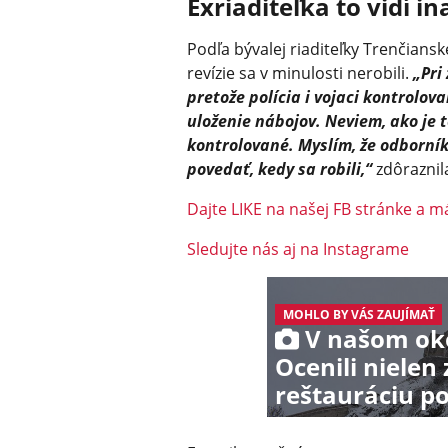
Exriaditeľka to vidí in
Podľa bývalej riaditeľky Trenčians
revízie sa v minulosti nerobili.
„Pri
pretože polícia i vojaci kontrolov
uloženie nábojov. Neviem, ako je t
kontrolované. Myslím, že odborník,
povedať, kedy sa robili,“
zdôraznil
Dajte LIKE na našej FB stránke a má
Sledujte nás aj na Instagrame
MOHLO BY VÁS ZAUJÍMAŤ
V našom okol
Ocenili niele
reštauráciu p