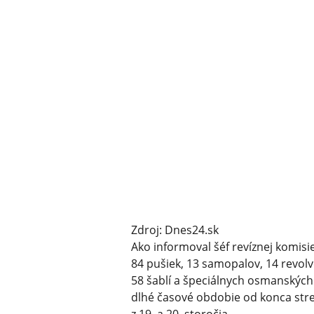
Zdroj: Dnes24.sk
Ako informoval šéf revíznej komisi
84 pušiek, 13 samopalov, 14 revolv
58 šablí a špeciálnych osmanských
dlhé časové obdobie od konca stred