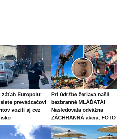
záťah Europolu:
Pri údržbe žeriava našli
 siete prevádzačov!
bezbranné MLÁĎATÁ!
tov vozili aj cez
Nasledovala odvážna
nsko
ZÁCHRANNÁ akcia, FOTO