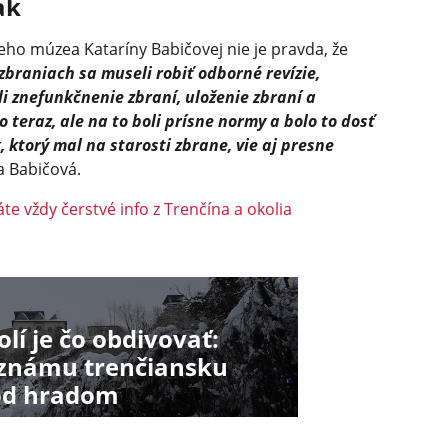
ak
keho múzea Kataríny Babičovej nie je pravda, že
 zbraniach sa museli robiť odborné revízie,
ali znefunkčnenie zbraní, uloženie zbraní a
o teraz, ale na to boli prísne normy a bolo to dosť
 ktorý mal na starosti zbrane, vie aj presne
a Babičová.
te vždy čerstvé info z Trenčína a okolia
í je čo obdivovať:
n známu trenčiansku
od hradom