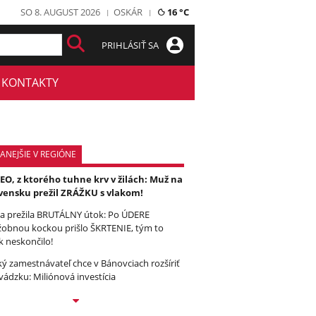
SO 8. AUGUST 2026
OSKÁR
16 °C
PRIHLÁSIŤ SA
KONTAKTY
ANEJŠIE V REGIÓNE
EO, z ktorého tuhne krv v žilách: Muž na
vensku prežil ZRÁŽKU s vlakom!
a prežila BRUTÁLNY útok: Po ÚDERE
žobnou kockou prišlo ŠKRTENIE, tým to
k neskončilo!
ký zamestnávateľ chce v Bánovciach rozšíriť
vádzku: Miliónová investícia