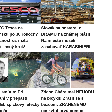
C Tesca na
Slovák sa postaral o
nsku po 30 rokoch?
DRÁMU na známej pláži!
čnosť už mala
Na mieste museli
ť jasný krok!
zasahovať KARABINIERI
 smútia: Pri
Zdeno Chára mal NEHODU
ní v priepasti
na bicykli! Zrazil sa s
L špičkový letecký
bežcom: ZRANENÉMU
anár
poskytol prvú pomoc