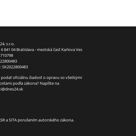
24, s.r.o.
6 841 04 Bratislava - mestská časť Karlova Ves
4710798
022800483
: SK2022800483
 podať oficiálnu žiadosť o opravu so všetkými
tosťami podľa zákona? Napíšte na
ti@dnes24.sk
TASR a SITA porušením autorského zákona.