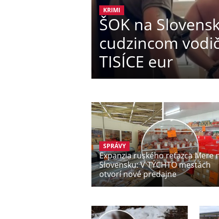
KRIMI
ŠOK na Slovensku
cudzincom vodičá
TISÍCE eur
SPRÁVY
Expanzia ruského reťazca Mere 
Slovensku: V TÝCHTO mestách
otvorí nové predajne