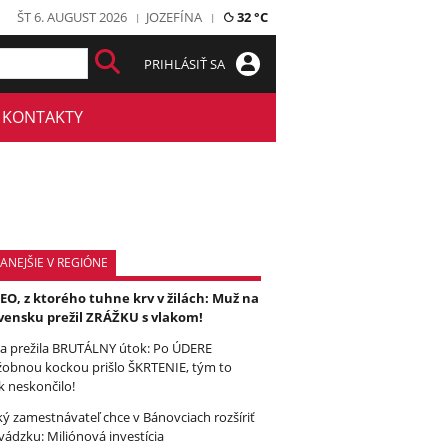
ŠT 6. AUGUST 2026
JOZEFÍNA
32 °C
PRIHLÁSIŤ SA
KONTAKTY
ANEJŠIE V REGIÓNE
EO, z ktorého tuhne krv v žilách: Muž na
vensku prežil ZRÁŽKU s vlakom!
a prežila BRUTÁLNY útok: Po ÚDERE
žobnou kockou prišlo ŠKRTENIE, tým to
k neskončilo!
ký zamestnávateľ chce v Bánovciach rozšíriť
vádzku: Miliónová investícia