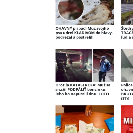
OHAVNÝ prípad! Muž svojho
Štedr
psa udrel KLADIVOM do hlavy,
TRAGÉ
podrezal a postrelil!
ľudia 
Hrozila KATASTROFA: Muž sa
Polica
snažil PODPÁLIŤ benzínku,
ohavn
lebo ho nepustili dnu! FOTO
BRUTÁ
(87)!