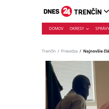
DOMOV
OKRESY
SPRÁV
Trenčín
Prievidza
Najnovšie čl