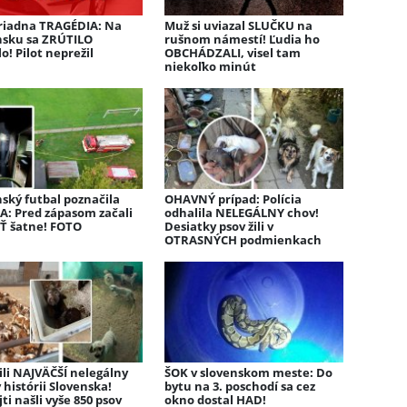
iadna TRAGÉDIA: Na
Muž si uviazal SLUČKU na
nsku sa ZRÚTILO
rušnom námestí! Ľudia ho
lo! Pilot neprežil
OBCHÁDZALI, visel tam
niekoľko minút
ský futbal poznačila
OHAVNÝ prípad: Polícia
: Pred zápasom začali
odhalila NELEGÁLNY chov!
Ť šatne! FOTO
Desiatky psov žili v
OTRASNÝCH podmienkach
ili NAJVÄČŠÍ nelegálny
ŠOK v slovenskom meste: Do
 histórii Slovenska!
bytu na 3. poschodí sa cez
jti našli vyše 850 psov
okno dostal HAD!