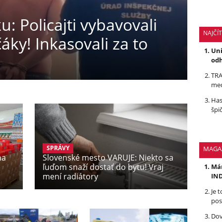
: Policajti vybavovali
NAJČÍ
ky! Inkasovali za to
Uni
odh
TRA
med
Has
špi
SPRÁVY
MAGA
na
Slovenské mesto VARUJE: Niekto sa
ľuďom snaží dostať do bytu! Vraj
Mám
mení radiátory
IND
Je 
pos
Dov