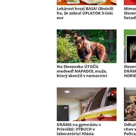
Lekárovi hrozí BASA! Obvinili
Mimor
ho, že zobral ÚPLATOK 5-tisíc
Slove
eur
lietad
Na Slovensku ÚTOČIL
Sloven
medveď! NAPADOL muža,
DRÁMA
ktorý skončil v nemocnici
HORIE
DRÁMA na gymnáziu v
Odhal
Prievidzi: VÝBUCH v
chov v
laboratóriu! Hlásia
Polica