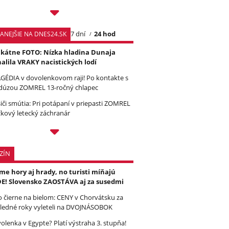
7 dní
24 hod
TANEJŠIE NA DNES24.SK
kátne FOTO: Nízka hladina Dunaja
alila VRAKY nacistických lodí
GÉDIA v dovolenkovom raji! Po kontakte s
úzou ZOMREL 13-ročný chlapec
iči smútia: Pri potápaní v priepasti ZOMREL
čkový letecký záchranár
ZÍN
e hory aj hrady, no turisti míňajú
E! Slovensko ZAOSTÁVA aj za susedmi
to čierne na bielom: CENY v Chorvátsku za
ledné roky vyleteli na DVOJNÁSOBOK
olenka v Egypte? Platí výstraha 3. stupňa!