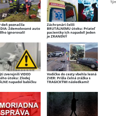
Tým
ý deň poznačila
Záchranári čelili
DIA: Zdemolované auto
BRUTÁLNEMU útoku: Priateľ
dlho ignorovali!
pacientky ich napadol! Jeden
je ZRANENÝ
jti zverejnili VIDEO
Vodičke do cesty vbehla lesná
ého útoku: Zlodej
ZVER: Prišla čelná zrážka s
LNE napadol babičku
TRAGICKÝMI následkami!