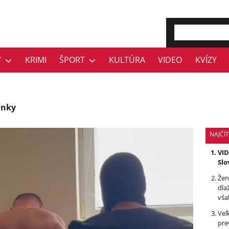
Y
KRIMI
ŠPORT
KULTÚRA
VIDEO
KVÍZY
ánky
NAJČÍT
VID
Slo
Žen
dla
vša
Veľ
pre