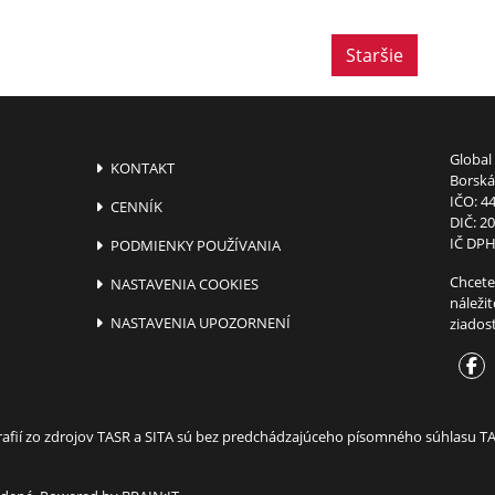
Staršie
Global 
KONTAKT
Borská 
IČO: 4
CENNÍK
DIČ: 2
IČ DPH
PODMIENKY POUŽÍVANIA
Chcete
NASTAVENIA COOKIES
náleži
NASTAVENIA UPOZORNENÍ
ziados
ografií zo zdrojov TASR a SITA sú bez predchádzajúceho písomného súhlasu 