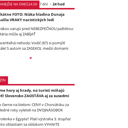
7 dní
24 hod
TANEJŠIE NA DNES24.SK
kátne FOTO: Nízka hladina Dunaja
alila VRAKY nacistických lodí
vákov varujú pred NEBEZPEČNOU paštétou:
téria môže aj ZABÍJAŤ
veriteľná nehoda: Vodič (87) si pomýlil
ále! S autom sa ZASEKOL medzi domami
ZÍN
e hory aj hrady, no turisti míňajú
E! Slovensko ZAOSTÁVA aj za susedmi
to čierne na bielom: CENY v Chorvátsku za
ledné roky vyleteli na DVOJNÁSOBOK
olenka v Egypte? Platí výstraha 3. stupňa!
to oblastiam sa oblúkom VYHNITE