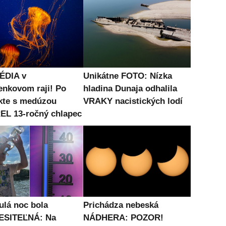
ÉDIA v
Unikátne FOTO: Nízka
enkovom raji! Po
hladina Dunaja odhalila
kte s medúzou
VRAKY nacistických lodí
L 13-ročný chlapec
ulá noc bola
Prichádza nebeská
ESITEĽNÁ: Na
NÁDHERA: POZOR!