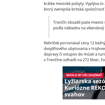
krátke mestské pobyty. Vyplýva to
ktorý zverejnila britská spoločnosť
Trenčín obsadil piate miest
podľa nákladov na víkendový 
Rebríček porovnával ceny 12 bežný
dvojdňového ubytovania v trojhvie
dopravy či vstupov do múzeí a turi
v Trenčíne odhadli na 272 libier, čo
MOHLO BY VÁS ZAUJÍMAŤ
Lyžiarska sez
Kuriózne REKO
svahov