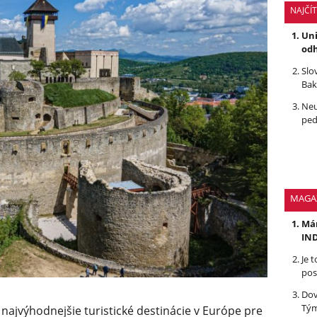
NAJČÍ
Uni
odh
Slo
Bak
Neu
ped
MAGA
Mám
IND
Je 
pos
Dov
Tým
 najvýhodnejšie turistické destinácie v Európe pre