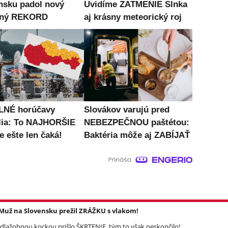
nsku padol nový
Uvidíme ZATMENIE Slnka
tný REKORD
aj krásny meteorický roj
LNÉ horúčavy
Slovákov varujú pred
lia: To NAJHORŠIE
NEBEZPEČNOU paštétou:
e ešte len čaká!
Baktéria môže aj ZABÍJAŤ
: Muž na Slovensku prežil ZRÁŽKU s vlakom!
dlažobnou kockou prišlo ŠKRTENIE, tým to však neskončilo!