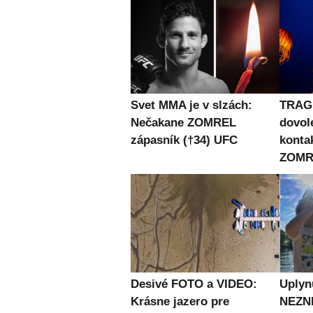
Svet MMA je v slzách:
TRAG
Nečakane ZOMREL
dovol
zápasník (†34) UFC
konta
ZOMRE
Desivé FOTO a VIDEO:
Uplyn
Krásne jazero pre
NEZN