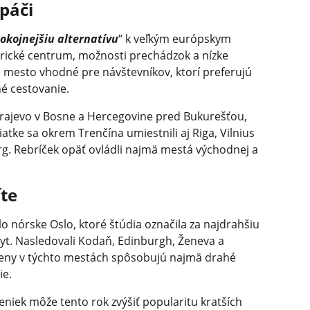
 páči
okojnejšiu alternatívu
“ k veľkým európskym
rické centrum, možnosti prechádzok a nízke
 mesto vhodné pre návštevníkov, ktorí preferujú
é cestovanie.
arajevo v Bosne a Hercegovine pred Bukurešťou,
atke sa okrem Trenčína umiestnili aj Riga, Vilnius
urg. Rebríček opäť ovládli najmä mestá východnej a
íte
 nórske Oslo, ktoré štúdia označila za najdrahšiu
yt. Nasledovali Kodaň, Edinburgh, Ženeva a
ceny v týchto mestách spôsobujú najmä drahé
ie.
eniek môže tento rok zvýšiť popularitu kratších