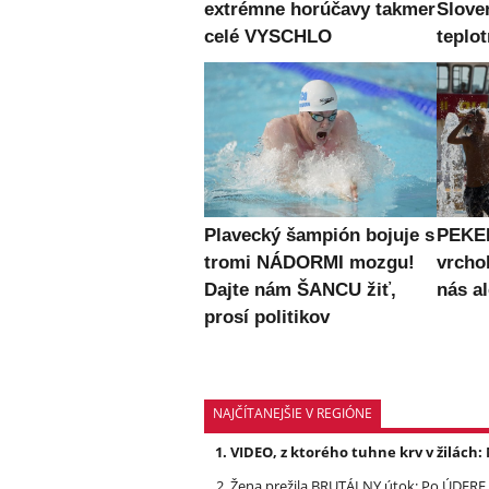
extrémne horúčavy takmer
Slove
celé VYSCHLO
teplo
Plavecký šampión bojuje s
PEKE
tromi NÁDORMI mozgu!
vrcho
Dajte nám ŠANCU žiť,
nás al
prosí politikov
NAJČÍTANEJŠIE V REGIÓNE
VIDEO, z ktorého tuhne krv v žilách
Žena prežila BRUTÁLNY útok: Po ÚDERE 