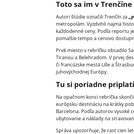
Toto sa im v Trenčíne
Autori štúdie označili Trenčín za
„p
metropolám. Vyzdvihli najmä histo
každodenné ceny. Podľa reportu je
pomalšie tempo a cenovo dostupn
Prvé miesto v rebríčku obsadilo S
Tiranou a Belehradom. V prvej desi
či francúzske mestá Lille a Štrasb
juhovýchodnej Európy.
Tu si poriadne priplat
Na opačnom konci rebríčka skončilo
európsku destináciu na krátky pob
Barcelona. Podľa autorov vysoké 
ubytovanie a náklady na stravovan
Správa upozorňuje, že rast cien let