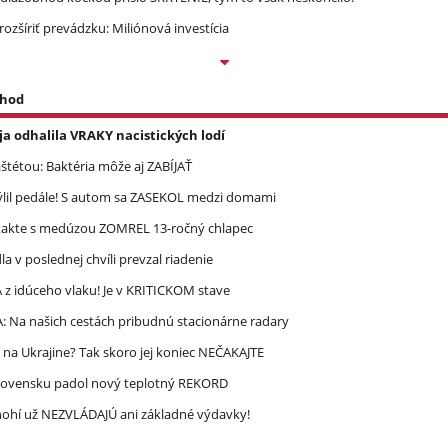
ozšíriť prevádzku: Miliónová investícia
 hod
a odhalila VRAKY nacistických lodí
étou: Baktéria môže aj ZABÍJAŤ
mýlil pedále! S autom sa ZASEKOL medzi domami
takte s medúzou ZOMREL 13-ročný chlapec
 v poslednej chvíli prevzal riadenie
 idúceho vlaku! Je v KRITICKOM stave
A: Na našich cestách pribudnú stacionárne radary
 na Ukrajine? Tak skoro jej koniec NEČAKAJTE
lovensku padol nový teplotný REKORD
 Mnohí už NEZVLÁDAJÚ ani základné výdavky!