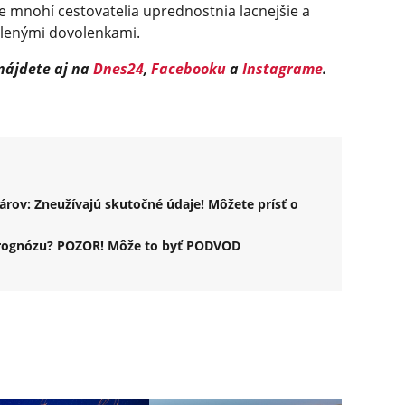
 mnohí cestovatelia uprednostnia lacnejšie a
alenými dovolenkami.
 nájdete aj na
Dnes24
,
Facebooku
a
Instagrame
.
rov: Zneužívajú skutočné údaje! Môžete prísť o
 prognózu? POZOR! Môže to byť PODVOD