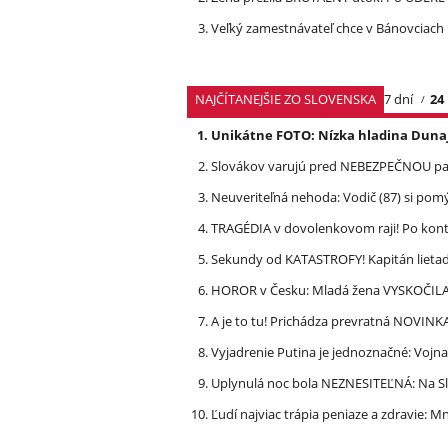
Veľký zamestnávateľ chce v Bánovciach r
NAJČÍTANEJŠIE ZO SLOVENSKA
7 dní
24
Unikátne FOTO: Nízka hladina Dunaj
Slovákov varujú pred NEBEZPEČNOU pašt
Neuveriteľná nehoda: Vodič (87) si po
TRAGÉDIA v dovolenkovom raji! Po kon
Sekundy od KATASTROFY! Kapitán lietadla
HOROR v Česku: Mladá žena VYSKOČILA z
A je to tu! Prichádza prevratná NOVINK
Vyjadrenie Putina je jednoznačné: Vojna
Uplynulá noc bola NEZNESITEĽNÁ: Na S
Ľudí najviac trápia peniaze a zdravie: