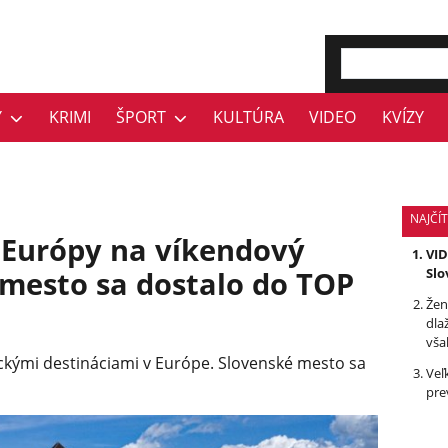
Y
KRIMI
ŠPORT
KULTÚRA
VIDEO
KVÍZY
NAJČÍT
y Európy na víkendový
VID
 mesto sa dostalo do TOP
Slo
Žen
dla
vša
ickými destináciami v Európe. Slovenské mesto sa
Veľ
pre