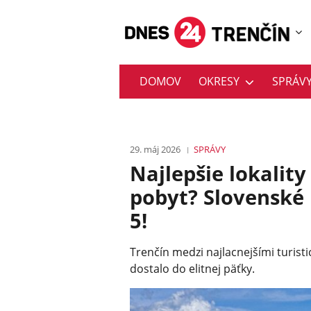
DOMOV
OKRESY
SPRÁV
29. máj 2026
SPRÁVY
Najlepšie lokalit
pobyt? Slovenské
5!
Trenčín medzi najlacnejšími turist
dostalo do elitnej päťky.