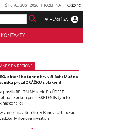
ŠT 6. AUGUST 2026
JOZEFÍNA
20 °C
PRIHLÁSIŤ SA
KONTAKTY
ANEJŠIE V REGIÓNE
EO, z ktorého tuhne krv v žilách: Muž na
vensku prežil ZRÁŽKU s vlakom!
a prežila BRUTÁLNY útok: Po ÚDERE
žobnou kockou prišlo ŠKRTENIE, tým to
k neskončilo!
ký zamestnávateľ chce v Bánovciach rozšíriť
vádzku: Miliónová investícia