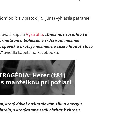
om polícia v piatok (19. júna) vyhlásila pátranie.
rmovala kapela
Výstraha
.
„Dnes nás zasiahla tá
zármutkom a bolesťou v srdci vám musíme
š spevák a brat. Je nesmierne ťažké hľadať slová
,“
uviedla kapela na Facebooku.
TRAGÉDIA: Herec (†81)
s manželkou pri požiari
m, ktorý dával našim slovám silu a energiu.
ateľa, s ktorým sme stáli chrbát k chrbtu.​