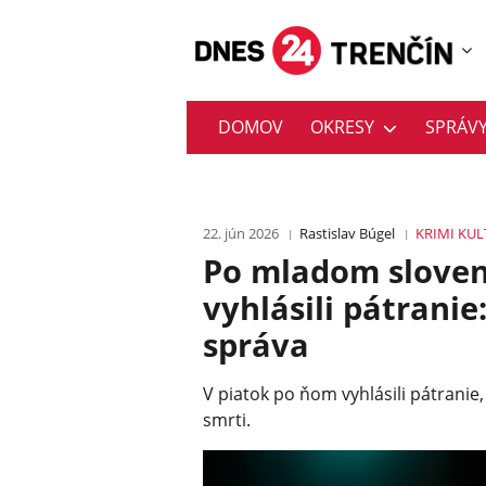
DOMOV
OKRESY
SPRÁV
22. jún 2026
Rastislav Búgel
KRIMI
KUL
Po mladom sloven
vyhlásili pátranie
správa
V piatok po ňom vyhlásili pátranie
smrti.