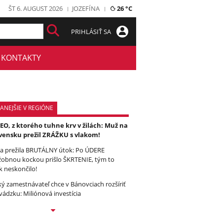
ŠT 6. AUGUST 2026
JOZEFÍNA
26 °C
PRIHLÁSIŤ SA
KONTAKTY
ANEJŠIE V REGIÓNE
EO, z ktorého tuhne krv v žilách: Muž na
vensku prežil ZRÁŽKU s vlakom!
a prežila BRUTÁLNY útok: Po ÚDERE
žobnou kockou prišlo ŠKRTENIE, tým to
k neskončilo!
ký zamestnávateľ chce v Bánovciach rozšíriť
vádzku: Miliónová investícia