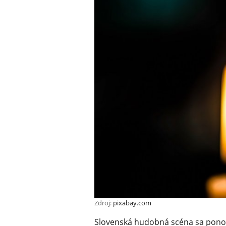
Zdroj:
pixabay.com
Slovenská hudobná scéna sa ponor