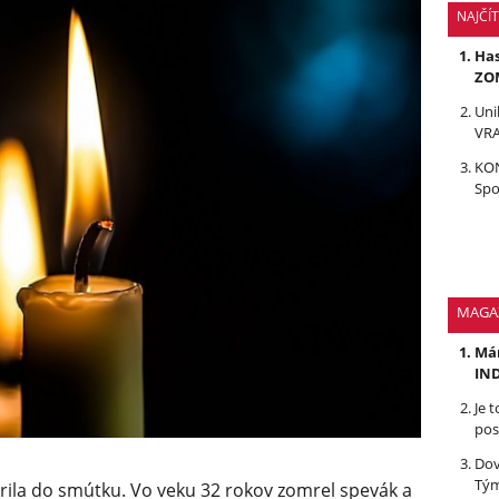
NAJČÍ
Has
ZOM
Uni
VRA
KON
Spo
MAGA
Mám
IND
Je 
pos
Dov
Tým
ila do smútku. Vo veku 32 rokov zomrel spevák a