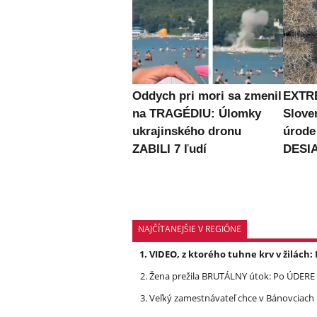
Oddych pri mori sa zmenil
EXTR
na TRAGÉDIU: Úlomky
Slove
ukrajinského dronu
úrode
ZABILI 7 ľudí
DESIA
NAJČÍTANEJŠIE V REGIÓNE
VIDEO, z ktorého tuhne krv v žilách
Žena prežila BRUTÁLNY útok: Po ÚDERE 
Veľký zamestnávateľ chce v Bánovciach r