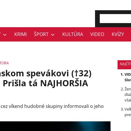
Y
KRIMI
ŠPORT
KULTÚRA
VIDEO
KVÍZY
TÚRA
NAJČÍT
skom spevákovi (†32)
VID
: Prišla tá NAJHORŠIA
Slo
Žen
dla
vša
, cez víkend hudobné skupiny informovali o jeho
Veľ
pre