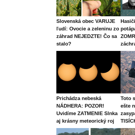
Slovenská obec VARUJE
Hasiči
ľudí: Ovocie a zeleninu zo
potápa
záhrad NEJEDZTE! Čo sa
ZOMRE
stalo?
záchr
Prichádza nebeská
Toto 
NÁDHERA: POZOR!
ešte 
Uvidíme ZATMENIE Slnka
zasyp
aj krásny meteorický roj
TISÍC