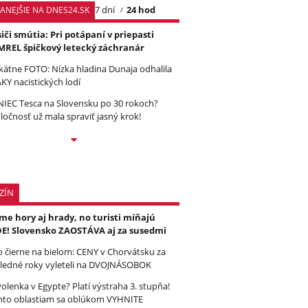
7 dní
24 hod
TANEJŠIE NA DNES24.SK
iči smútia: Pri potápaní v priepasti
REL špičkový letecký záchranár
kátne FOTO: Nízka hladina Dunaja odhalila
KY nacistických lodí
IEC Tesca na Slovensku po 30 rokoch?
ločnosť už mala spraviť jasný krok!
ZÍN
e hory aj hrady, no turisti míňajú
E! Slovensko ZAOSTÁVA aj za susedmi
to čierne na bielom: CENY v Chorvátsku za
ledné roky vyleteli na DVOJNÁSOBOK
olenka v Egypte? Platí výstraha 3. stupňa!
to oblastiam sa oblúkom VYHNITE