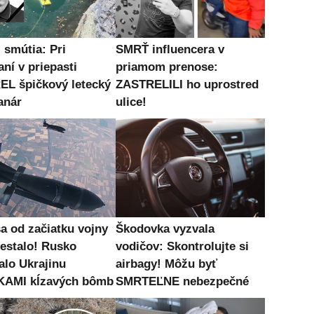
 smútia: Pri
SMRŤ influencera v
ní v priepasti
priamom prenose:
L špičkový letecký
ZASTRELILI ho uprostred
anár
ulice!
sa od začiatku vojny
Škodovka vyzvala
nestalo! Rusko
vodičov: Skontrolujte si
alo Ukrajinu
airbagy! Môžu byť
KAMI kĺzavých bômb
SMRTEĽNE nebezpečné