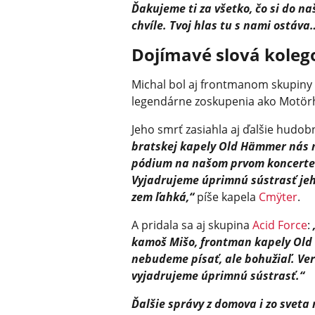
Ďakujeme ti za všetko, čo si do na
chvíle. Tvoj hlas tu s nami ostáva
Dojímavé slová koleg
Michal bol aj frontmanom skupiny 
legendárne zoskupenia ako Motörh
Jeho smrť zasiahla aj ďalšie hudob
bratskej kapely Old Hämmer nás na
pódium na našom prvom koncerte v
Vyjadrujeme úprimnú sústrasť jeho
zem ľahká,“
píše kapela
Cmÿter
.
A pridala sa aj skupina
Acid Force
:
kamoš Mišo, frontman kapely Old 
nebudeme písať, ale bohužiaľ. Ver
vyjadrujeme úprimnú sústrasť.“
Ďalšie správy z domova i zo sveta