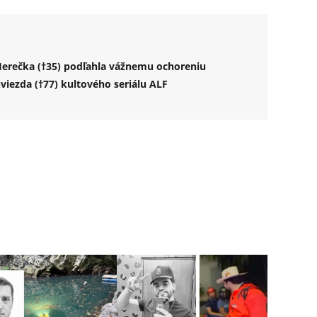
Herečka (†35) podľahla vážnemu ochoreniu
iezda (†77) kultového seriálu ALF