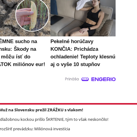
ÉMNE sucho na
Pekelné horúčavy
nsku: Škody na
KONČIA: Prichádza
 môžu ísť do
ochladenie! Teploty klesnú
TOK miliónov eur!
aj o vyše 10 stupňov
: Muž na Slovensku prežil ZRÁŽKU s vlakom!
dlažobnou kockou prišlo ŠKRTENIE, tým to však neskončilo!
ozšíriť prevádzku: Miliónová investícia