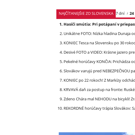
NAJČÍTANEJŠIE ZO SLOVENSKA
7 dní
24
Hasiči smútia: Pri potápaní v priep
Unikátne FOTO: Nízka hladina Dunaja od
KONIEC Tesca na Slovensku po 30 rokoch
Desivé FOTO a VIDEO: Krásne jazero p
Pekelné horúčavy KONČIA: Prichádza och
Slovákov varujú pred NEBEZPEČNOU pašt
KONIEC po 22 rokoch! Z Markízy odchá
KRVAVÁ daň za postup na fronte: Ruské 
Zdeno Chára mal NEHODU na bicykli! Z
REKORDNÉ horúčavy trápia Slovákov: Sa