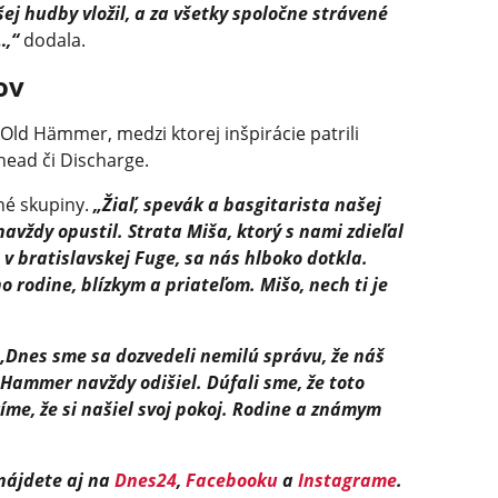
šej hudby vložil, a za všetky spoločne strávené
…,“
dodala.
ov
Old Hämmer, medzi ktorej inšpirácie patrili
ead či Discharge.
né skupiny.
„Žiaľ, spevák a basgitarista našej
vždy opustil. Strata Miša, ktorý s nami zdieľal
 bratislavskej Fuge, sa nás hlboko dotkla.
 rodine, blízkym a priateľom. Mišo, nech ti je
„Dnes sme sa dozvedeli nemilú správu, že náš
Hammer navždy odišiel. Dúfali sme, že toto
íme, že si našiel svoj pokoj. Rodine a známym
 nájdete aj na
Dnes24
,
Facebooku
a
Instagrame
.