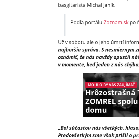
basgitarista Michal Janík.
Podľa portálu
Zoznam.sk
po ň
Už v sobotu ale o jeho úmrtí info
najhoršia správa. ​S nesmiernym 
oznámiť, že nás navždy opustil ná
v momente, keď jeden z nás chýba
MOHLO BY VÁS ZAUJÍMAŤ
Hrôzostrašná 
ZOMREL spolu 
domu
„​Bol súčasťou nás všetkých, hlaso
Predovšetkým sme však prišli o pri