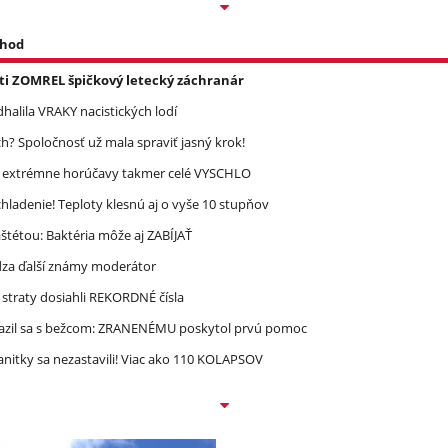
 hod
asti ZOMREL špičkový letecký záchranár
halila VRAKY nacistických lodí
? Spoločnosť už mala spraviť jasný krok!
re extrémne horúčavy takmer celé VYSCHLO
ladenie! Teploty klesnú aj o vyše 10 stupňov
étou: Baktéria môže aj ZABÍJAŤ
dza ďalší známy moderátor
straty dosiahli REKORDNÉ čísla
razil sa s bežcom: ZRANENÉMU poskytol prvú pomoc
nitky sa nezastavili! Viac ako 110 KOLAPSOV