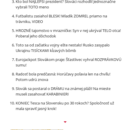
Kto bol NAJLEPŠÍ prezident? Slováci rozhodli! Jednoznačne
vybrali TOTO meno
Futbalistu zasiahol BLESK! Mladík ZOMREL priamo na
trávniku, VIDEO
HROZNÉ tajomstvo v mrazničke: Syn v nej ukrýval TELO otca!
Poberal jeho dôchodok
Toto sa od začiatku vojny ešte nestalo! Rusko zasypalo
Ukrajinu TISÍCKAMI kĺzavých bômb
Eurojackpot Slovákom praje: Šťastlivec vyhral ROZPRÁVKOVÚ
sumu!
Radosť bola predčasná: Horúčavy poľavia len na chvíľu!
Potom udrú znova
Slovák sa postaral o DRÁMU na známej pláži! Na mieste
museli zasahovať KARABINIERI
KONIEC Tesca na Slovensku po 30 rokoch? Spoločnosť už
mala spraviť jasný krok!