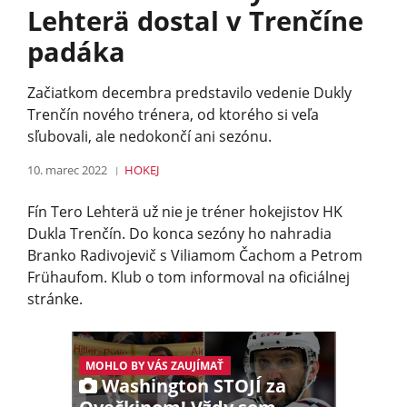
Lehterä dostal v Trenčíne
padáka
Začiatkom decembra predstavilo vedenie Dukly
Trenčín nového trénera, od ktorého si veľa
sľubovali, ale nedokončí ani sezónu.
10. marec 2022
HOKEJ
Fín Tero Lehterä už nie je tréner hokejistov HK
Dukla Trenčín. Do konca sezóny ho nahradia
Branko Radivojevič s Viliamom Čachom a Petrom
Frühaufom. Klub o tom informoval na oficiálnej
stránke.
MOHLO BY VÁS ZAUJÍMAŤ
Washington STOJÍ za