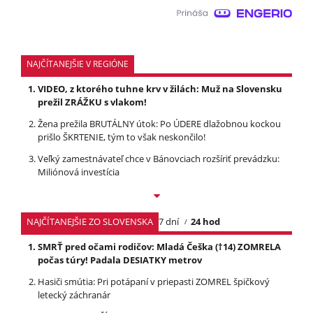
NAJČÍTANEJŠIE V REGIÓNE
VIDEO, z ktorého tuhne krv v žilách: Muž na Slovensku
prežil ZRÁŽKU s vlakom!
Žena prežila BRUTÁLNY útok: Po ÚDERE dlažobnou kockou
prišlo ŠKRTENIE, tým to však neskončilo!
Veľký zamestnávateľ chce v Bánovciach rozšíriť prevádzku:
Miliónová investícia
NAJČÍTANEJŠIE ZO SLOVENSKA
7 dní
24 hod
SMRŤ pred očami rodičov: Mladá Češka (†14) ZOMRELA
počas túry! Padala DESIATKY metrov
Hasiči smútia: Pri potápaní v priepasti ZOMREL špičkový
letecký záchranár