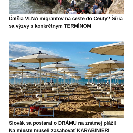
Ďalšia VLNA migrantov na ceste do Ceuty? Šíria
sa výzvy s konkrétnym TERMÍNOM
Slovák sa postaral o DRÁMU na známej pláži!
Na mieste museli zasahovať KARABINIERI