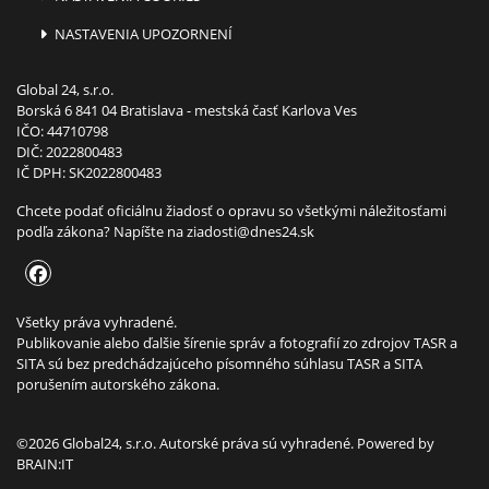
NASTAVENIA UPOZORNENÍ
Global 24, s.r.o.
Borská 6 841 04 Bratislava - mestská časť Karlova Ves
IČO: 44710798
DIČ: 2022800483
IČ DPH: SK2022800483
Chcete podať oficiálnu žiadosť o opravu so všetkými náležitosťami
podľa zákona? Napíšte na
ziadosti@dnes24.sk
Všetky práva vyhradené.
Publikovanie alebo ďalšie šírenie správ a fotografií zo zdrojov TASR a
SITA sú bez predchádzajúceho písomného súhlasu TASR a SITA
porušením autorského zákona.
©2026 Global24, s.r.o. Autorské práva sú vyhradené. Powered by
BRAIN:IT