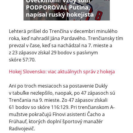
Ovečkinom! Vždy som
PODPOROVAL Putina,
napísal ruský hokejista
Lehterä prišiel do Trenčína v decembri minulého
roka, keď nahradil Jána Pardavého. Trenčiansky tím
prevzal v čase, keď sa nachádzal na 7. mieste a
z 23 zápasov získal 29 bodov s pasívnym
skóre 57:70.
Hokej Slovensko: viac aktuálnych správ z hokeja
Ani po troch mesiacoch sa postavenie Dukly
v tabuľke nezlepšilo, naopak, po 47 zápasoch sú
Trenčania na 9. mieste. Zo 47 zápasov získali
61 bodov so skóre 116:129. Pri trenčianskom A-
mužstve pokračujú Fínovi asistenti Čacho a
Frühauf, ktorých doplní športový manažér
Radivojevič.