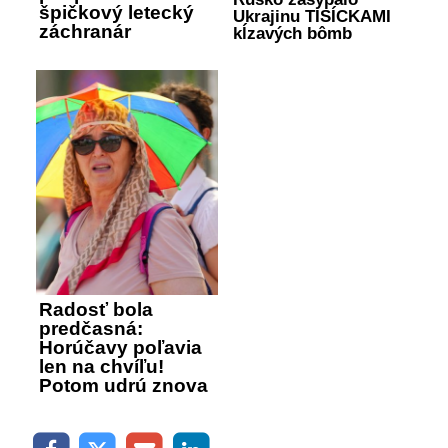
špičkový letecký
Ukrajinu TISÍCKAMI
záchranár
kĺzavých bômb
Radosť bola
predčasná:
Horúčavy poľavia
len na chvíľu!
Potom udrú znova