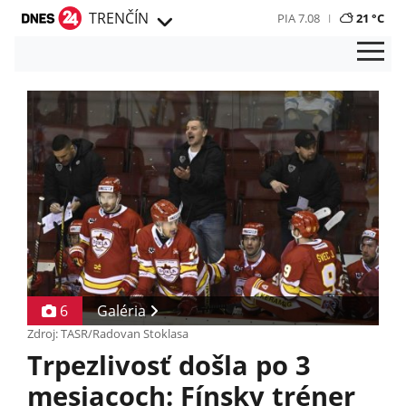
TRENČÍN
PIA 7.08
21 °C
6
Galéria
Zdroj: TASR/Radovan Stoklasa
Trpezlivosť došla po 3
mesiacoch: Fínsky tréner