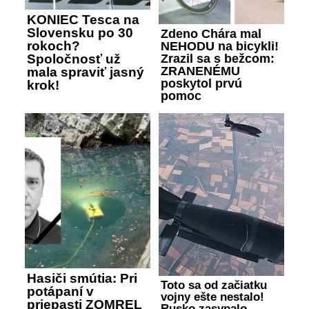
KONIEC Tesca na
Slovensku po 30
Zdeno Chára mal
rokoch?
NEHODU na bicykli!
Zrazil sa s bežcom:
Spoločnosť už
ZRANENÉMU
mala spraviť jasný
poskytol prvú
krok!
pomoc
Hasiči smútia: Pri
Toto sa od začiatku
potápaní v
vojny ešte nestalo!
priepasti ZOMREL
Rusko zasypalo